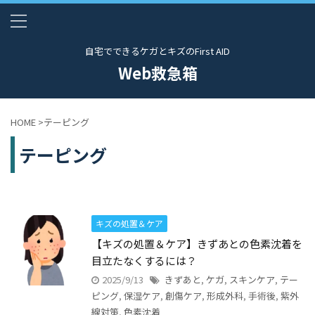
自宅でできるケガとキズのFirst AID
Web救急箱
HOME
>
テーピング
テーピング
キズの処置＆ケア
【キズの処置＆ケア】きずあとの色素沈着を
目立たなくするには？
2025/9/13
きずあと
,
ケガ
,
スキンケア
,
テー
ピング
,
保湿ケア
,
創傷ケア
,
形成外科
,
手術後
,
紫外
線対策
,
色素沈着