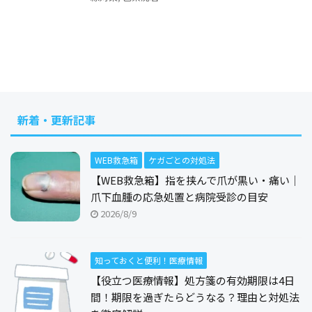
新着・更新記事
WEB救急箱
ケガごとの対処法
【WEB救急箱】指を挟んで爪が黒い・痛い｜
爪下血腫の応急処置と病院受診の目安
2026/8/9
知っておくと便利！医療情報
【役立つ医療情報】処方箋の有効期限は4日
間！期限を過ぎたらどうなる？理由と対処法