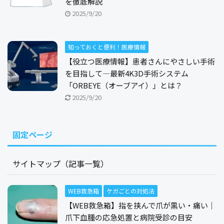
を徹底解説
2025/9/20
知っておくと便利！医療情報
【役立つ医療情報】患者さんにやさしい手術
を目指して―最新4K3D手術システム
「ORBEYE（オーブアイ）」とは？
2025/9/20
固定ページ
サイトマップ（記事一覧）
WEB救急箱
ケガごとの対処法
【WEB救急箱】指を挟んで爪が黒い・痛い｜
爪下血腫の応急処置と病院受診の目安