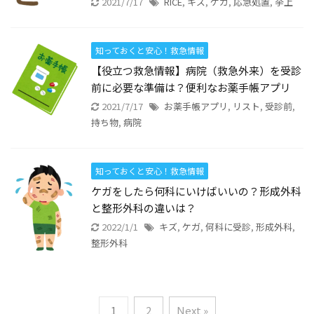
2021/7/17
RICE
,
キズ
,
ケガ
,
応急処置
,
挙上
知っておくと安心！救急情報
【役立つ救急情報】病院（救急外来）を受診
前に必要な準備は？便利なお薬手帳アプリ
2021/7/17
お薬手帳アプリ
,
リスト
,
受診前
,
持ち物
,
病院
知っておくと安心！救急情報
ケガをしたら何科にいけばいいの？形成外科
と整形外科の違いは？
2022/1/1
キズ
,
ケガ
,
何科に受診
,
形成外科
,
整形外科
1
2
Next »