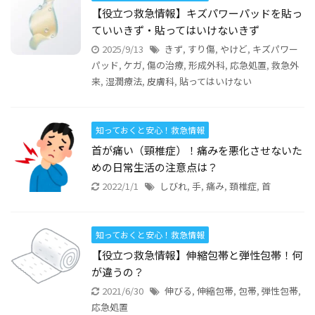
【役立つ救急情報】キズパワーパッドを貼っ
ていいきず・貼ってはいけないきず
2025/9/13
きず
,
すり傷
,
やけど
,
キズパワー
パッド
,
ケガ
,
傷の治療
,
形成外科
,
応急処置
,
救急外
来
,
湿潤療法
,
皮膚科
,
貼ってはいけない
知っておくと安心！救急情報
首が痛い（頸椎症）！痛みを悪化させないた
めの日常生活の注意点は？
2022/1/1
しびれ
,
手
,
痛み
,
頚椎症
,
首
知っておくと安心！救急情報
【役立つ救急情報】伸縮包帯と弾性包帯！何
が違うの？
2021/6/30
伸びる
,
伸縮包帯
,
包帯
,
弾性包帯
,
応急処置