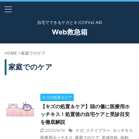
自宅でできるケガとキズのFirst AID
Web救急箱
HOME
>
家庭でのケア
家庭でのケア
キズの処置＆ケア
【キズの処置＆ケア】頭の傷に医療用ホ
ッチキス！処置後の自宅ケアと受診目安
を徹底解説
2025/9/14
ケガ
,
ステイプラー
,
ホッチキス
,
医療用ホッチキス
,
家庭でのケア
,
形成外科
,
抜鉤
,