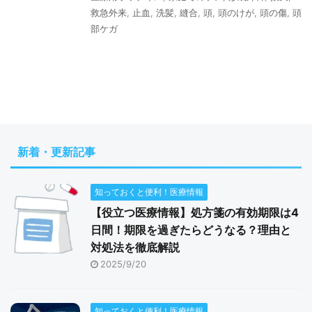
救急外来
,
止血
,
洗髪
,
縫合
,
頭
,
頭のけが
,
頭の傷
,
頭
部ケガ
新着・更新記事
知っておくと便利！医療情報
【役立つ医療情報】処方箋の有効期限は4
日間！期限を過ぎたらどうなる？理由と
対処法を徹底解説
2025/9/20
知っておくと便利！医療情報