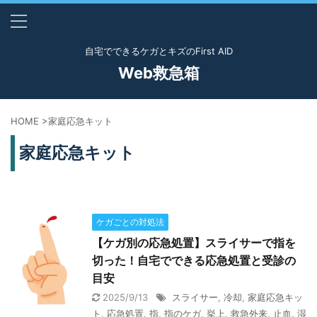
自宅でできるケガとキズのFirst AID
Web救急箱
HOME
>
家庭応急キット
家庭応急キット
ケガごとの対処法
【ケガ別の応急処置】スライサーで指を
切った！自宅でできる応急処置と受診の
目安
2025/9/13
スライサー
,
冷却
,
家庭応急キッ
ト
,
応急処置
,
指
,
指のケガ
,
挙上
,
救急外来
,
止血
,
湿