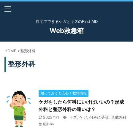
自宅でできるケガとキズのFirst AID
Web救急箱
HOME
>
整形外科
整形外科
知っておくと安心！救急情報
ケガをしたら何科にいけばいいの？形成
外科と整形外科の違いは？
2022/1/1
キズ
,
ケガ
,
何科に受診
,
形成外科
,
整形外科