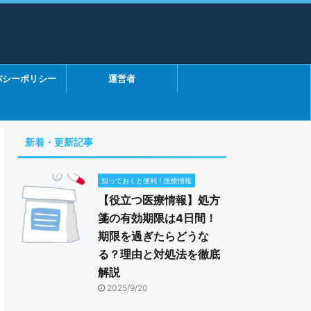
バシーポリシー
運営者
新着・更新記事
知っておくと便利！医療情報
【役立つ医療情報】処方
箋の有効期限は4日間！
期限を過ぎたらどうな
る？理由と対処法を徹底
解説
2025/9/20