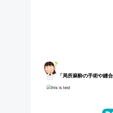
「局所麻酔の手術や縫合